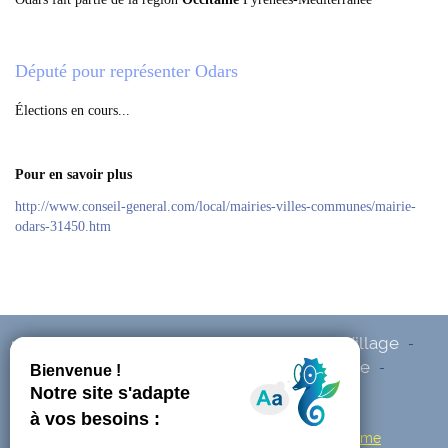
Député pour représenter Odars
Élections en cours...
Pour en savoir plus
http://www.conseil-general.com/local/mairies-villes-communes/mairie-
odars-31450.htm
Accueil
Mairie
Urbanisme
Notre Village
-
-
-
-
Enfance et Jeunesse
Vie quotidienne
-
-
Informations pratiques
Nature
-
Mentions légales
-
Accessibilité : non conforme