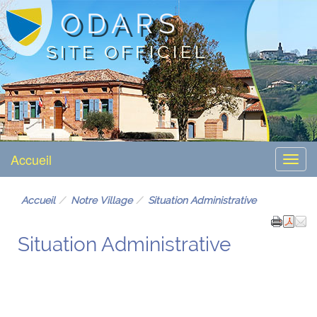
ODARS
SITE OFFICIEL
Accueil
Menu
Accueil
Notre Village
Situation Administrative
Situation Administrative