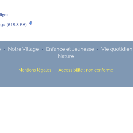
ligne
pg» (618.8 KB)
e
Notre Village
Enfance et Jeunesse
Vie quotidie
-
-
-
Nature
Mentions légales
-
Accessibilité : non conforme