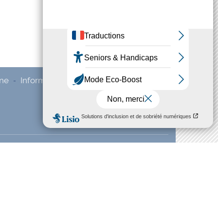
nne
Informations pratiques
-
-