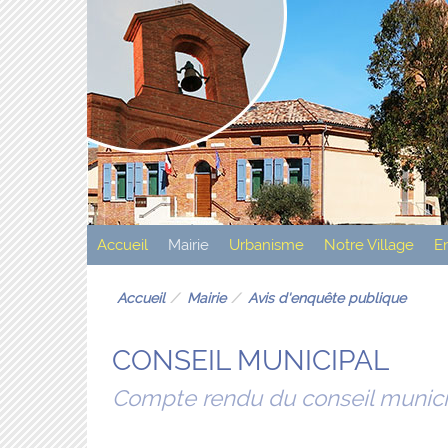
Accueil
Mairie
Urbanisme
Notre Village
E
Accueil
Mairie
Avis d'enquête publique
CONSEIL MUNICIPAL
Compte rendu du conseil municip