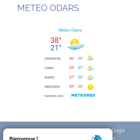
METEO ODARS
Accueil
Mairie
Urbanisme
Notre Village
-
-
-
-
Enfance et Jeunesse
Vie quotidienne
-
-