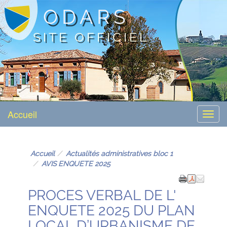
ODARS
SITE OFFICIEL
Accueil
Menu
Accueil
Actualités administratives bloc 1
AVIS ENQUETE 2025
PROCES VERBAL DE L'
ENQUETE 2025 DU PLAN
LOCAL D’URBANISME DE