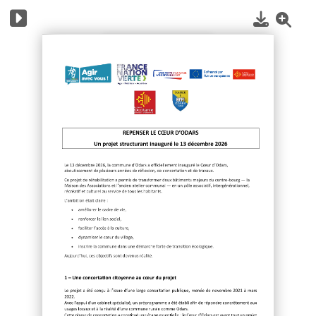
1
/
4